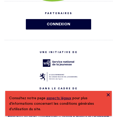
PARTENAIRES
CONNEXION
UNE INITIATIVE DE
DANS LE CADRE DE
Consultez notre page
aspects légaux
pour plus
CLO
d'informations concernant les conditions générales
d'utilisation du site.
ASPECTS LÉGAUX
©2021 NUIT DU SPORT, LUXEMBOURG — DESIGN & WEBSITE BY
CROPMARK®