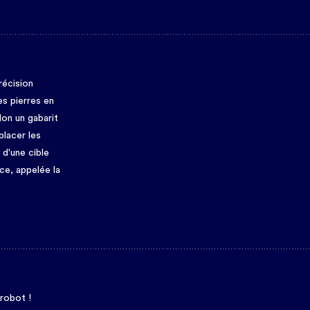
récision
es pierres en
elon un gabarit
placer les
 d'une cible
ace, appelée la
 robot !