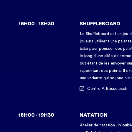
16H00
18H30
SHUFFLEBOARD
-
Le Shuffleboard est un jeu d
joueurs utilisent une palett
balai pour pousser des palet
le long d'une allée de forme
but étant de les envoyer sur
rapportant des points. Il e
une variante qui se joue sur 
Centre A Bosselesch
18H00
19H30
NATATION
-
Atelier de natation . N'oubl