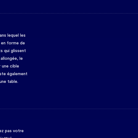
ans lequel les
e en forme de
s qui glissent
 allongée, le
 une cible
xiste également
une table.
iez pas votre