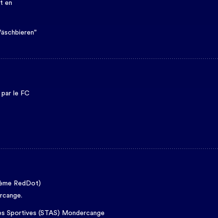
t en
Wäschbieren"
 par le FC
stème RedDot)
rcange.
mes Sportives (STAS) Mondercange