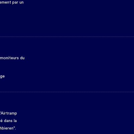
ement par un
s moniteurs du
nge
l'Airtramp
lé dans la
hbieren".