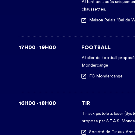
Attention: accès uniquemen
chaussettes.
Maison Relais "Bei de 
17H00
19H00
FOOTBALL
-
Atelier de football proposé
Mondercange
FC Mondercange
16H00
18H00
TIR
-
Tir aux pistolets laser (Sy
proposé par S.T.A.S. Monde
Société de Tir aux Ar