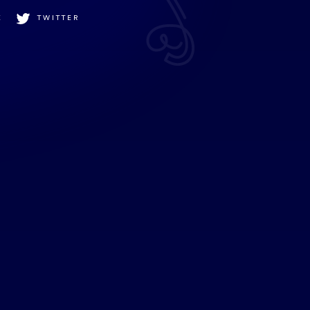
K
TWITTER