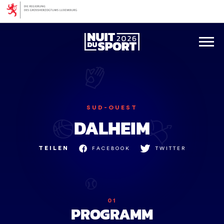
skip_to_content
SUD-OUEST
DALHEIM
TEILEN
FACEBOOK
TWITTER
01
PROGRAMM